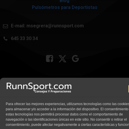
Blog
Pulsómetros para Deportistas
E-mail:
msegrera@runnsport.com
645 33 30 34
© 2026 Runn Sport
Políticas de Privacidad
|
Aviso Legal
|
Políticas de Cookies
Para ofrecer las mejores experiencias, utilizamos tecnologías como las cookie
para almacenar y/o acceder a la información del dispositivo. El consentimiento
estas tecnologías nos permitirá procesar datos como el comportamiento de
navegación o las identificaciones únicas en este sitio. No consentir o retirar el
consentimiento, puede afectar negativamente a ciertas características y funcio