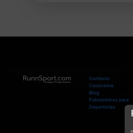
Contacto
Conóceme
Blog
Pulsómetros para
Deportistas
P